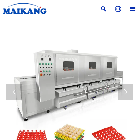




